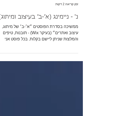
זמן קריאה 2 דקות
נ' - ניימינג (א׳-ב׳ בעיצוב ומיתוג)
ממשיכה בסדרת הפוסטים ״א׳-ב׳ של מיתוג,
עיצוב ואתרים״ (בעיקר Wix) - תובנות, טיפים
והמלצות שניתן ליישם בקלות. בכל פוסט אני
נוגעת בנושא אחר מתוך ה-א’-ב’. היום נ׳ - ניימי
(שיום). יש 3 התלבטויות עיקריות שפוגשות כל מ
שצריך למצוא שם לחברה או עסק - האם לעשו
שם באנגלית או בעברית, האם לבסס אותו על
שם הפרטי או ללכת לכיוון אחר והאם לשלב רמז
לתחום העיסוק או לבחור במשהו נייטרלי . 1.
עברית או אנגלית? איפה נמצא הלקוח שלכם?
אם הפעילות היא מקומית לחלוטין (חנות פיזית,
שירות בארץ בלבד), כדאי