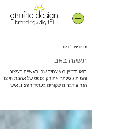
זמן קריאה 1 דקות
תשעה באב
בואו נדמיין רגע עתיד שבו תעשיית העיצוב
והמיתוג גילתה את הקונספט של אהבת חינם.
הנה 9 דברים שקורים בעתיד הזה: 1. איש
קריאייטיב מעלה סקיצה/פרוייקט שהושלם
לקבוצה, קולגות מפרגנים לו במקום לחפש
בזכוכית מגדלת איפה הפונט לא יושב טוב. 2.
ג'וניור שואל שאלת קיטבג, מעצבים ותיקים עוני
לו בסבלנות במקום לגלגל עיניים בתגובות. 3.
מישהו לוקח ״השראה״ מהקריאייטיב שלך, ו...