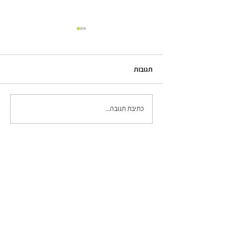
תגובות
ל' - לוגו (א׳-ב׳ בעיצוב ומיתוג)
כתיבת תגובה...